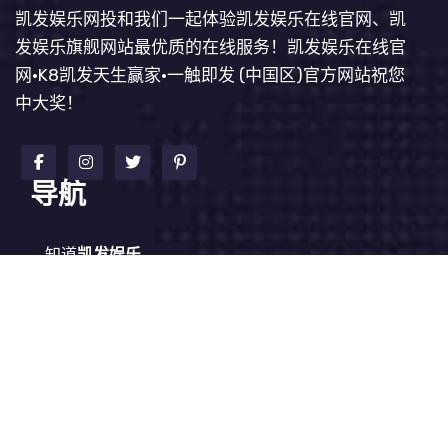
凯发娱乐网投和我们一起体验凯发娱乐在线官网、凯
发娱乐旗舰网站最优质的在线服务！凯发娱乐在线官
网·K8凯发天生赢家·一触即发 (中国区)官方网站祝您
中大奖！
导航
知道
凯发娱乐
产品总览
云端资讯
公司服务
交流
凯发娱乐在线官网
网站地图