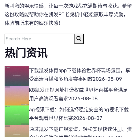
新刺激的娱乐快感，让每一次游戏都充满期待与收获。希望
这份攻略能帮助你在凯发PT老虎机中轻松赢取丰厚奖励，
体验前所未有的娱乐快感！
热门资讯
下载凯发体育app下载体验世界杯现场氛围，享
受高清直播和多角度赛事回放
2026-08-09
K8凯发正规网址打造权威世界杯直播平台满足
用户高清观看需求
2026-08-08
ag视讯下载：如何选择稳定安全的ag视讯下载
平台观看世界杯比赛
2026-08-07
通过凯发下载正规渠道，轻松实现快速注册、资