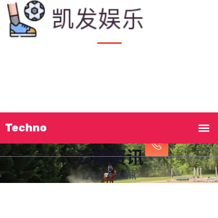
首页
知道
凯发娱乐
产品总览
云端资讯
立即致电!
公司服务
交流
凯发娱乐在线官网
18809406778
云端资讯
首页
云端资讯