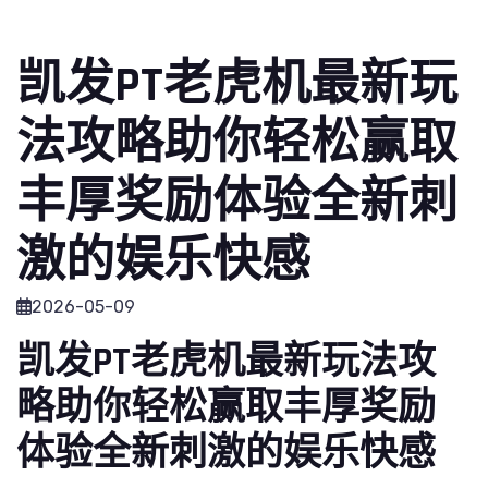
凯发PT老虎机最新玩
法攻略助你轻松赢取
丰厚奖励体验全新刺
激的娱乐快感
2026-05-09
凯发PT老虎机最新玩法攻
略助你轻松赢取丰厚奖励
体验全新刺激的娱乐快感