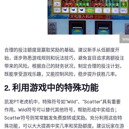
合理的投注额度是赢取奖励的基础。建议新手从低额度开
始，逐步熟悉游戏规则和玩法技巧，避免盲目追求高额投注
带来的风险。根据自己的财务状况，制定合理的投注计划，
既能享受游戏乐趣，又能控制风险，稳步提升获胜几率。
2. 利用游戏中的特殊功能
凯发PT老虎机中，特殊符号如“Wild”、“Scatter”具有重要
作用。Wild符号可以替代其他符号，帮助形成中奖组合；
Scatter符号则常常触发免费旋转或奖励。充分利用这些特
殊功能，可以大大提高中奖几率和奖励额度。建议玩家在游