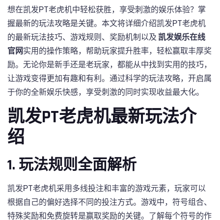
想在凯发PT老虎机中轻松获胜，享受刺激的娱乐体验？掌
握最新的玩法攻略是关键。本文将详细介绍凯发PT老虎机
的最新玩法技巧、游戏规则、奖励机制以及
凯发娱乐在线
官网
实用的操作策略，帮助玩家提升胜率，轻松赢取丰厚奖
励。无论你是新手还是老玩家，都能从中找到实用的技巧，
让游戏变得更加有趣和有利。通过科学的玩法攻略，开启属
于你的全新娱乐快感，享受刺激的同时实现收益最大化。
凯发PT老虎机最新玩法介
绍
1. 玩法规则全面解析
凯发PT老虎机采用多线投注和丰富的游戏元素，玩家可以
根据自己的偏好选择不同的投注方式。游戏中，符号组合、
特殊奖励和免费旋转是赢取奖励的关键。了解每个符号的作