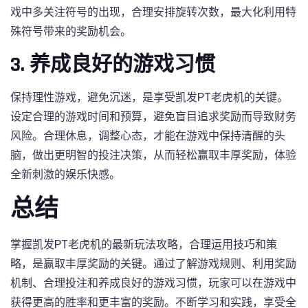
戏中多关注符号的出现，合理安排旋转次数，最大化利用特
殊符号带来的奖励机会。
3. 养成良好的游戏习惯
保持理性游戏，避免沉迷，是享受凯发PT老虎机的关键。
设定合理的游戏时间和预算，避免盲目追求奖励而导致财务
风险。合理休息，调整心态，才能在游戏中保持清醒的头
脑，做出更明智的投注决策，从而轻松赢取丰厚奖励，体验
全新刺激的娱乐快感。
总结
掌握凯发PT老虎机的最新玩法攻略，合理运用技巧和策
略，是赢取丰厚奖励的关键。通过了解游戏规则、利用奖励
机制、合理投注和养成良好的游戏习惯，玩家可以在游戏中
获得更高的胜率和更丰富的奖励。不断学习和实践，享受全