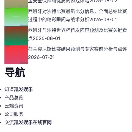
金安全保障和优质的游戏体验
2026-08-02
西班牙对沙特比赛最新比分信息，全面总结比赛
过程中的精彩瞬间与战术分析
2026-08-01
西班牙与沙特世界杯首发阵容预测及比赛关键看
点
2026-08-01
荷兰突尼斯比赛结果预测与专家赛前分析与点评
2026-07-31
导航
知道
凯发娱乐
产品总览
云端资讯
公司服务
交流
凯发娱乐在线官网